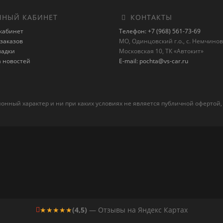
НЫЙ КАБИНЕТ
КОНТАКТЫ
кабинет
Телефон: +7 (968) 561-73-69
заказов
МО, Одинцовский г.о., с. Немчиновк
ладки
Московская 10, ТК «Автокит»
а новостей
E-mail: pochta@vs-car.ru
ный характер и ни при каких условиях не является публичной офертой,
★★★★★
(4,5)
— Отзывы на Яндекс Картах