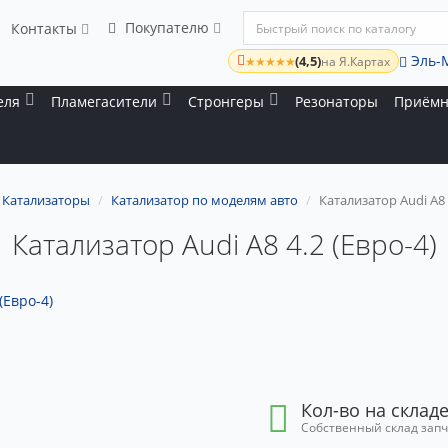
Покупателю
Контакты
Эль-
(4,5)
★★★★★
на Я.Картах
еля
Пламегасители
Стронгеры
Резонаторы
Приёмн
Катализаторы
Катализатор по моделям авто
Катализатор Audi A8 
Катализатор Audi A8 4.2 (Евро-4)
Кол-во на складе
Собственный склад зап