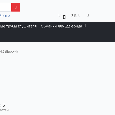
0 р.
Монте
0
ые трубы глушителя
Обманки лямбда-зонда
4.2 (Евро-4)
: 2
частей