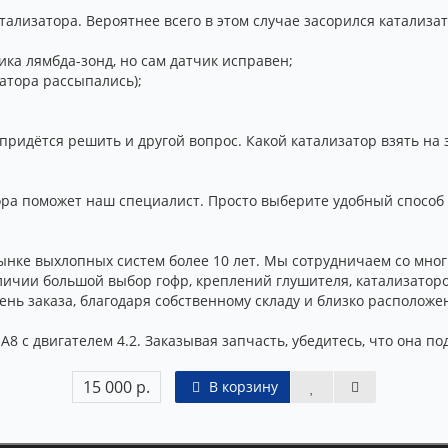
ализатора. Вероятнее всего в этом случае засорился катализат
ика лямбда-зонд, но сам датчик исправен;
атора рассыпались);
придётся решить и другой вопрос. Какой катализатор взять на
а поможет наш специалист. Просто выберите удобный способ с
ынке выхлопных систем более 10 лет. Мы сотрудничаем со мног
личии большой выбор гофр, креплений глушителя, катализаторов
ень заказа, благодаря собственному складу и близко располож
A8 с двигателем 4.2. Заказывая запчасть, убедитесь, что она п
15 000 р.
В корзину