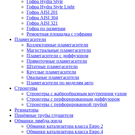
Гофра Hydra Style
Гофра Hydra Style Light
Гофра AISI 201
Гофра AISI 304
Гофра AISI 321
Гофра по размерам
Ремонтная площадка с гофрами
Пламегасители
Коллекторные пламегасители
Магистральные пламегасители
Пламегасители с диффузором
Прямоточные пламегасители
Штатные пламегасители
Круглые пламегасители
Овальные пламегасители
Пламегасители по моделям авто
Стронгеры
Стронгеры с жаброобразным внутренним узлом
Стронгеры с перфорированным диффузором
Стронгеры с перфорированной трубой
Резонаторы
Приёмные трубы глушителя
Обманки лямбда-зонда
Обманки катализатора класса Евро 2
Обманки катализатора класса Евро 4