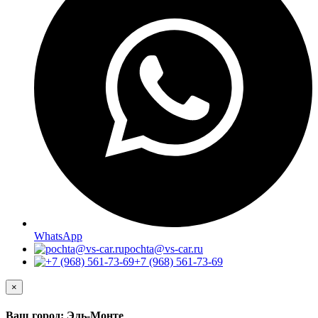
WhatsApp
pochta@vs-car.ru
+7 (968) 561-73-69
×
Ваш город: Эль-Монте