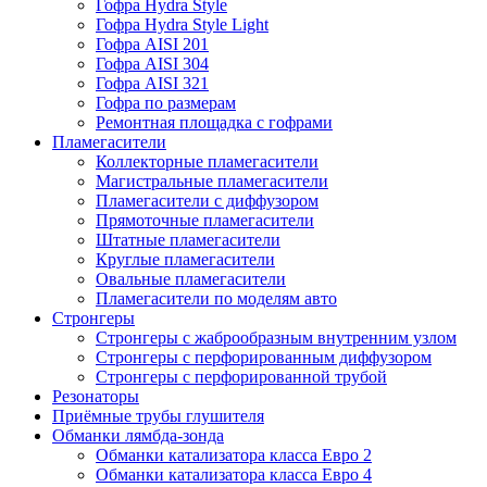
Гофра Hydra Style
Гофра Hydra Style Light
Гофра AISI 201
Гофра AISI 304
Гофра AISI 321
Гофра по размерам
Ремонтная площадка с гофрами
Пламегасители
Коллекторные пламегасители
Магистральные пламегасители
Пламегасители с диффузором
Прямоточные пламегасители
Штатные пламегасители
Круглые пламегасители
Овальные пламегасители
Пламегасители по моделям авто
Стронгеры
Стронгеры с жаброобразным внутренним узлом
Стронгеры с перфорированным диффузором
Стронгеры с перфорированной трубой
Резонаторы
Приёмные трубы глушителя
Обманки лямбда-зонда
Обманки катализатора класса Евро 2
Обманки катализатора класса Евро 4