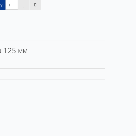
у
а 125 мм