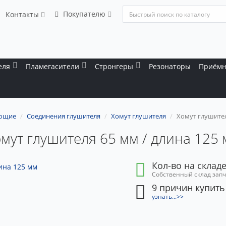
Покупателю
Контакты
еля
Пламегасители
Стронгеры
Резонаторы
Приёмн
ющие
Соединения глушителя
Хомут глушителя
Хомут глушител
мут глушителя 65 мм / длина 125
Кол-во на складе
Собственный склад зап
9 причин купить
узнать...>>