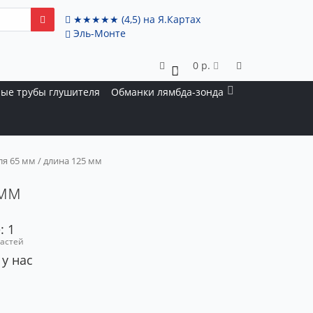
★★★★★
(4,5)
на Я.Картах
Эль-Монте
0 р.
0
ые трубы глушителя
Обманки лямбда-зонда
я 65 мм / длина 125 мм
 мм
: 1
частей
 у нас