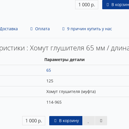
1 000 р.
В корзин
Доставка
Оплата
9 причин купить у нас
ристики : Хомут глушителя 65 мм / длин
Параметры детали
65
125
Хомут глушителя (муфта)
114-965
1 000 р.
В корзину