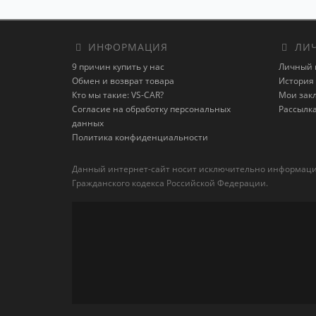
ИНФОРМАЦИЯ
ЛИЧ
9 причин купить у нас
Личный 
Обмен и возврат товара
История 
Кто мы такие: VS-CAR?
Мои зак
Согласие на обработку персональных
Рассылк
данных
Политика конфиденциальности
Данный интернет-сайт носит исключительно информацион
Гражданского кодекса Российской Федерации.