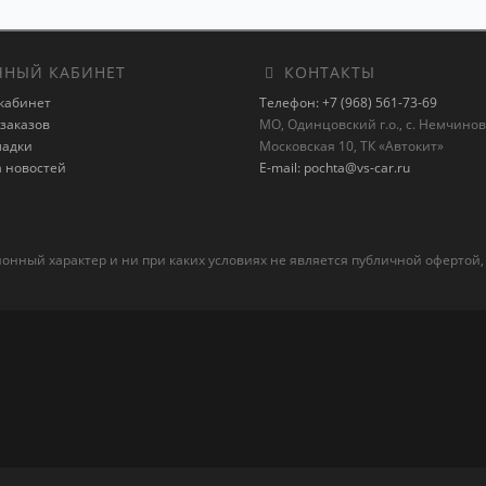
НЫЙ КАБИНЕТ
КОНТАКТЫ
кабинет
Телефон: +7 (968) 561-73-69
заказов
МО, Одинцовский г.о., с. Немчиновк
ладки
Московская 10, ТК «Автокит»
а новостей
E-mail: pochta@vs-car.ru
ный характер и ни при каких условиях не является публичной офертой,