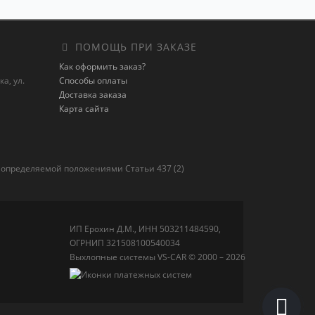
ПОМОЩЬ ПРИ ЗАКАЗЕ
Как оформить заказ?
а, ул.
Способы оплаты
Доставка заказа
Карта сайта
 определяемой положениями Статьи 437 (2)
ИП Ерохин Д.М., ИНН 503211484590,
ОГРНИП 321508100540034
Выхлопные системы VS-CAR © 2000 – 2026