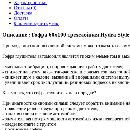
Характеристики
Отзывы (0)
Доставка
Оплата
9 причин купить у нас
Описание : Гофра 60x100 трёхслойная Hydra Style
При модернизации выхлопной системы можно заказать гофру 60
Гофра глушителя автомобиля является гибким элементом в вых
- уменьшает вибрацию, сопровождающую работу двигателя;
- снижает нагрузку на сжатие-растяжение элементов выхлопно
- снижает шум в салоне, вызванный вибрациями системы выпу
- увеличивает срок эксплуатации резиновых подвесов выхлопн
Как узнать, что гофра глушителя не в порядке?
При диагностике своими силами следует обратить внимание на
- появление резкого звука при работе двигателя;
- запах выхлопа в салоне автомобиля;
- значительная потеря мощности автомобиля из-за некорректно
- следы контакта с грунтом;
- провисание гофры.