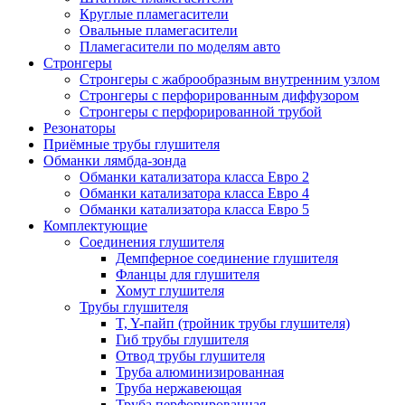
Круглые пламегасители
Овальные пламегасители
Пламегасители по моделям авто
Стронгеры
Стронгеры с жаброобразным внутренним узлом
Стронгеры с перфорированным диффузором
Стронгеры с перфорированной трубой
Резонаторы
Приёмные трубы глушителя
Обманки лямбда-зонда
Обманки катализатора класса Евро 2
Обманки катализатора класса Евро 4
Обманки катализатора класса Евро 5
Комплектующие
Соединения глушителя
Демпферное соединение глушителя
Фланцы для глушителя
Хомут глушителя
Трубы глушителя
T, Y-пайп (тройник трубы глушителя)
Гиб трубы глушителя
Отвод трубы глушителя
Труба алюминизированная
Труба нержавеющая
Труба перфорированная