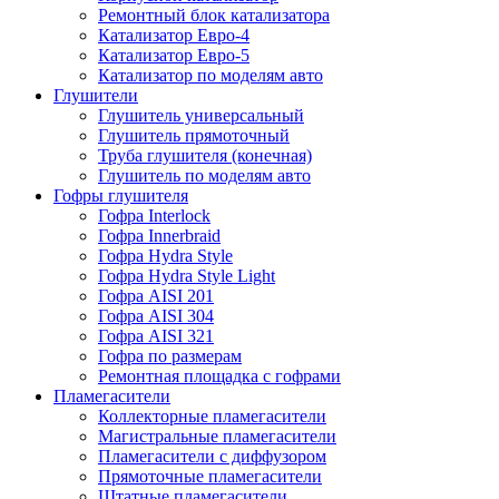
Ремонтный блок катализатора
Катализатор Евро-4
Катализатор Евро-5
Катализатор по моделям авто
Глушители
Глушитель универсальный
Глушитель прямоточный
Труба глушителя (конечная)
Глушитель по моделям авто
Гофры глушителя
Гофра Interlock
Гофра Innerbraid
Гофра Hydra Style
Гофра Hydra Style Light
Гофра AISI 201
Гофра AISI 304
Гофра AISI 321
Гофра по размерам
Ремонтная площадка с гофрами
Пламегасители
Коллекторные пламегасители
Магистральные пламегасители
Пламегасители с диффузором
Прямоточные пламегасители
Штатные пламегасители