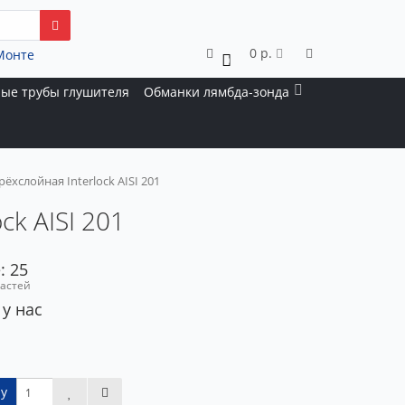
0 р.
Монте
0
ые трубы глушителя
Обманки лямбда-зонда
ёхслойная Interlock AISI 201
ck AISI 201
: 25
частей
 у нас
у