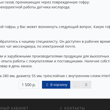
ых газов, проникающих через поврежденную гофру;
некорректной работы датчика кислорода;
 гофры, у Вас может возникнуть следующий вопрос. Какую гофр
обратитесь к нашему специалисту. Он доступен в рабочее врем
ез чат мессенджера, по электронной почте.
ми и зарубежными производителями продукции для выхлопных 
о опыта работы с покупателями и поставщиками. Наличие собс
вар в день заказа.
 280 мм, диаметр 55 мм, трёхслойная с внутренним слоем Interl
1 500 р.
В корзину
НЫЙ КАБИНЕТ
КОНТАКТЫ