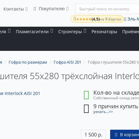
Покупателю
Контакты
Эль-
(4,5)
★★★★★
на Я.Картах
еля
Пламегасители
Стронгеры
Резонаторы
Приёмн
я
Гофра по размерам
Гофра AISI 201
Гофра глушителя 55x280 тр
ителя 55x280 трёхслойная Interlo
Кол-во на складе
Собственный склад зап
9 причин купить
узнать...>>
1 500 р.
В корзин