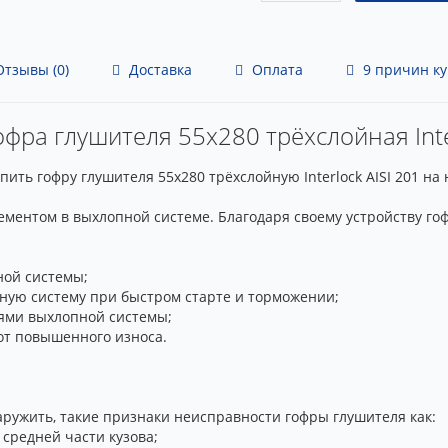
тзывы (0)
Доставка
Оплата
9 причин ку
офра глушителя 55x280 трёхслойная Inter
ть гофру глушителя 55x280 трёхслойную Interlock AISI 201 на
ементом в выхлопной системе. Благодаря своему устройству г
ной системы;
ную систему при быстром старте и торможении;
иями выхлопной системы;
от повышенного износа.
ружить, такие признаки неисправности гофры глушителя как:
 средней части кузова;