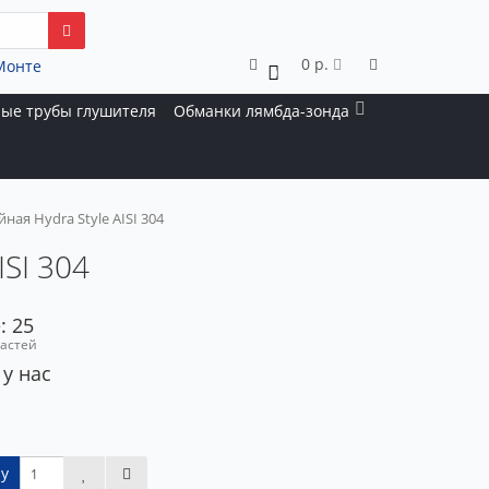
0 р.
Монте
0
ые трубы глушителя
Обманки лямбда-зонда
ная Hydra Style AISI 304
ISI 304
: 25
частей
 у нас
у