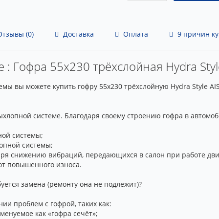
тзывы (0)
Доставка
Оплата
9 причин ку
 : Гофра 55x230 трёхслойная Hydra Style
мы вы можете купить гофру 55x230 трёхслойную Hydra Style AI
выхлопной системе. Благодаря своему строению гофра в автом
ной системы;
опной системы;
ря снижению вибраций, передающихся в салон при работе дви
от повышенного износа.
уется замена (ремонту она не подлежит)?
ии проблем с гофрой, таких как:
менуемое как «гофра сечёт»;