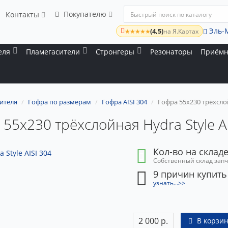
Покупателю
Контакты
Эль-
(4,5)
★★★★★
на Я.Картах
еля
Пламегасители
Стронгеры
Резонаторы
Приёмн
ителя
Гофра по размерам
Гофра AISI 304
Гофра 55x230 трёхслой
55x230 трёхслойная Hydra Style A
Кол-во на складе
Собственный склад зап
9 причин купить
узнать...>>
2 000 р.
В корзин