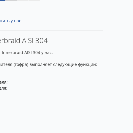
пить у нас
braid AISI 304
nerbraid AISI 304 у нас.
шителя (гофра) выполняет следующие функции:
еля;
еля;