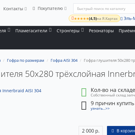
Покупателю
Контакты
Эль-
(4,5)
★★★★★
на Я.Картах
еля
Пламегасители
Стронгеры
Резонаторы
Приёмн
я
Гофра по размерам
Гофра AISI 304
Гофра глушителя 50x280 трё
ителя 50x280 трёхслойная Innerbra
Кол-во на складе
Собственный склад зап
9 причин купить
узнать...>>
2 000 р.
В корзин