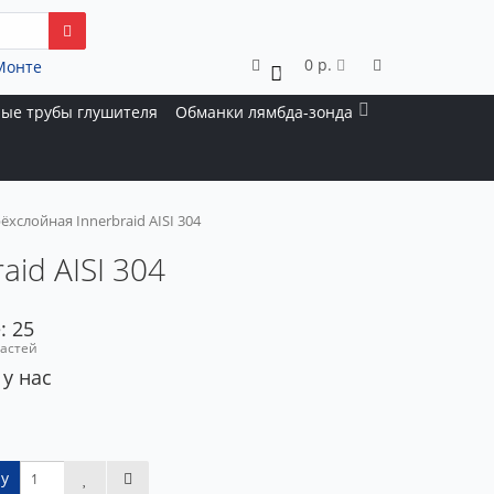
0 р.
Монте
0
ые трубы глушителя
Обманки лямбда-зонда
хслойная Innerbraid AISI 304
id AISI 304
: 25
частей
 у нас
у