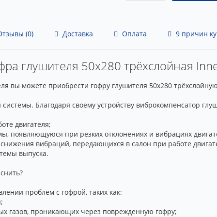
тзывы (0)
Доставка
Оплата
9 причин ку
фра глушителя 50x280 трёхслойная Inner
я вы можете приобрести гофру глушителя 50x280 трёхслойную In
й системы. Благодаря своему устройству виброкомпенсатор глу
оте двигателя;
мы, появляющуюся при резких отклонениях и вибрациях двигат
 снижения вибраций, передающихся в салон при работе двигат
стемы выпуска.
яснить?
лении проблем с гофрой, таких как:
;
ых газов, проникающих через поврежденную гофру;