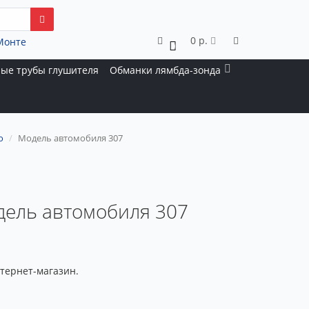
0 р.
Монте
0
ые трубы глушителя
Обманки лямбда-зонда
о
Модель автомобиля 307
дель автомобиля 307
тернет-магазин.