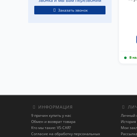
звонка и мы Вам перезвоним
Заказать звонок
В н
ИНФОРМАЦИЯ
ЛИЧ
9 причин купить у нас
Личный 
Обмен и возврат товара
История 
Кто мы такие: VS-CAR?
Мои зак
Согласие на обработку персональных
Рассылк