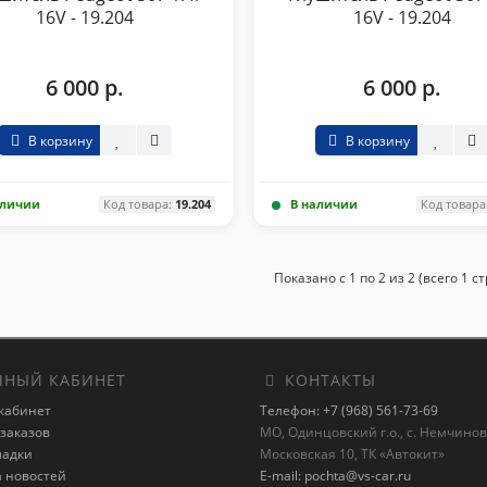
16V - 19.204
16V - 19.204
6 000 р.
6 000 р.
В корзину
В корзину
аличии
Код товара:
19.204
В наличии
Код товара
Показано с 1 по 2 из 2 (всего 1 с
НЫЙ КАБИНЕТ
КОНТАКТЫ
кабинет
Телефон: +7 (968) 561-73-69
заказов
МО, Одинцовский г.о., с. Немчиновк
ладки
Московская 10, ТК «Автокит»
а новостей
E-mail: pochta@vs-car.ru