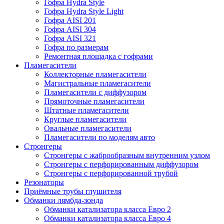
Гофра Hydra Style
Гофра Hydra Style Light
Гофра AISI 201
Гофра AISI 304
Гофра AISI 321
Гофра по размерам
Ремонтная площадка с гофрами
Пламегасители
Коллекторные пламегасители
Магистральные пламегасители
Пламегасители с диффузором
Прямоточные пламегасители
Штатные пламегасители
Круглые пламегасители
Овальные пламегасители
Пламегасители по моделям авто
Стронгеры
Стронгеры с жаброобразным внутренним узлом
Стронгеры с перфорированным диффузором
Стронгеры с перфорированной трубой
Резонаторы
Приёмные трубы глушителя
Обманки лямбда-зонда
Обманки катализатора класса Евро 2
Обманки катализатора класса Евро 4