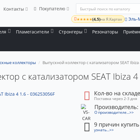
Покупателю
Контакты
Эль-
(4,5)
★★★★★
на Я.Картах
еля
Пламегасители
Стронгеры
Резонаторы
Приёмн
скные коллекторы
Выпускной коллектор с катализатором SEAT Ibiza 4
тор с катализатором SEAT Ibiza 4
Кол-во на складе
Поставка через 2-3 дня
Производитель:
О производителе...>>
9 причин купить
узнать...>>