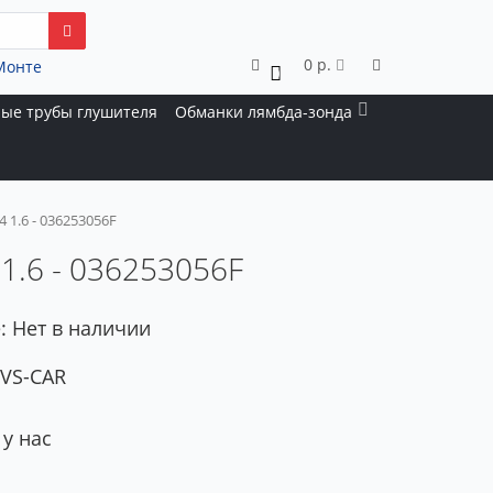
0 р.
Монте
0
ые трубы глушителя
Обманки лямбда-зонда
 1.6 - 036253056F
 1.6 - 036253056F
: Нет в наличии
 VS-CAR
 у нас