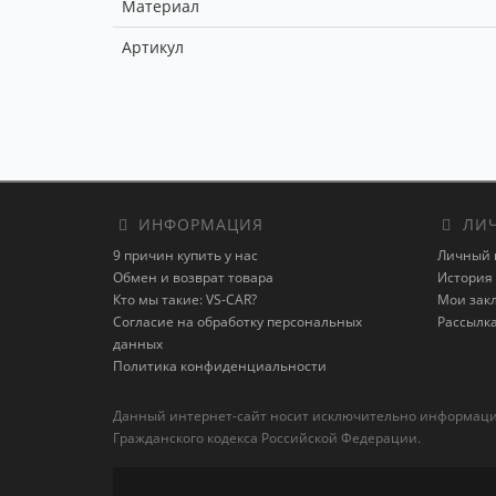
Материал
Артикул
ИНФОРМАЦИЯ
ЛИЧ
9 причин купить у нас
Личный 
Обмен и возврат товара
История 
Кто мы такие: VS-CAR?
Мои зак
Согласие на обработку персональных
Рассылк
данных
Политика конфиденциальности
Данный интернет-сайт носит исключительно информацион
Гражданского кодекса Российской Федерации.