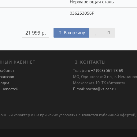
Нержавеющая сталь
036253056F
21 999 р.
В корзину
НЫЙ КАБИНЕТ
КОНТАКТЫ
кабинет
Телефон: +7 (968) 561-73-69
заказов
МО, Одинцовский г.о., с. Немчиновк
ладки
Московская 10, ТК «Автокит»
а новостей
E-mail: pochta@vs-car.ru
ный характер и ни при каких условиях не является публичной офертой,