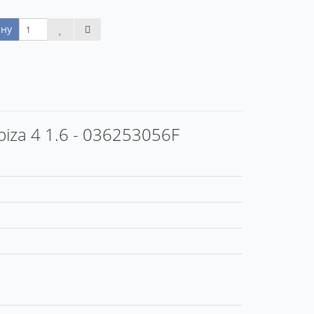
ину
iza 4 1.6 - 036253056F