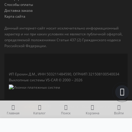
Способы оплаты
Доставка заказа
Карта сайта
Данный интернет-сайт носит исключительно информационный
характер и ни при каких условиях не является публичной офертой,
определяемой положениями Статьи 437 (2) Гражданского кодекса
Российской Федерации.
ИП Ерохин Д.М., ИНН 503211484590, ОГРНИП 321508100540034
Выхлопные системы VS-CAR © 2000 – 2026
★★★★★
(4,5)
— Отзывы на Яндекс Картах
Главная
Каталог
Поиск
Корзина
Войти
17 500 р.
В корзину
Ремонтный блок катализатора 100x100 металлический (Евро-5)