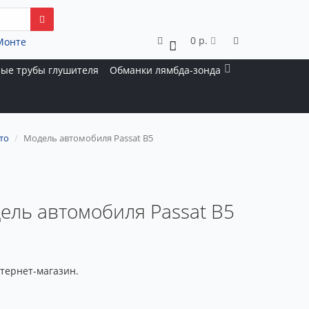
0 р.
Монте
0
ые трубы глушителя
Обманки лямбда-зонда
то
Модель автомобиля Passat B5
ель автомобиля Passat B5
тернет-магазин.