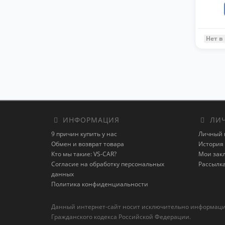
Нет в
ИНФОРМАЦИЯ
ЛИЧ
9 причин купить у нас
Личный 
Обмен и возврат товара
История 
Кто мы такие: VS-CAR?
Мои зак
Согласие на обработку персональных
Рассылк
данных
Политика конфиденциальности
Данный интернет-сайт носит исключительно информацион
Гражданского кодекса Российской Федерации.