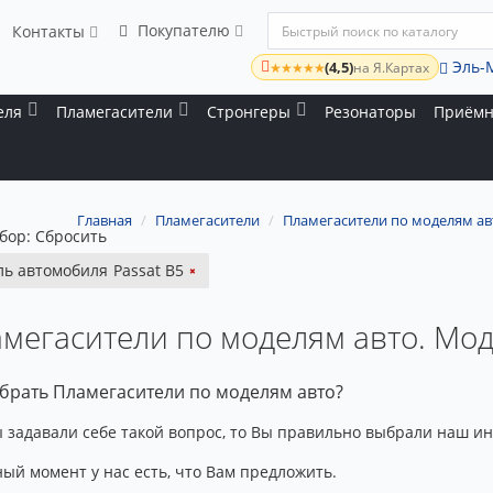
Покупателю
Контакты
Эль-
(4,5)
★★★★★
на Я.Картах
еля
Пламегасители
Стронгеры
Резонаторы
Приёмн
Главная
Пламегасители
Пламегасители по моделям ав
бор:
Сбросить
ь автомобиля
Passat B5
мегасители по моделям авто. Мод
брать Пламегасители по моделям авто?
 задавали себе такой вопрос, то Вы правильно выбрали наш ин
ый момент у нас есть, что Вам предложить.