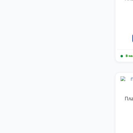
В н
Пла