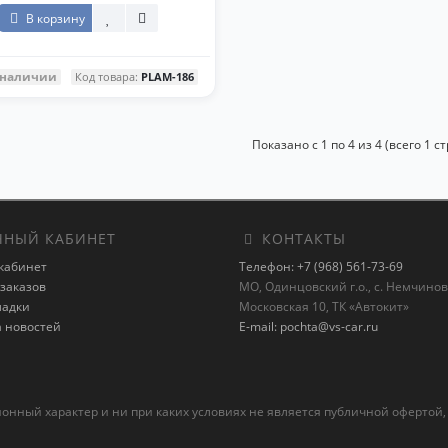
В корзину
 наличии
Код товара:
PLAM-186
Показано с 1 по 4 из 4 (всего 1 с
НЫЙ КАБИНЕТ
КОНТАКТЫ
кабинет
Телефон: +7 (968) 561-73-69
заказов
МО, Одинцовский г.о., с. Немчиновк
ладки
Московская 10, ТК «Автокит»
а новостей
E-mail: pochta@vs-car.ru
ный характер и ни при каких условиях не является публичной офертой,