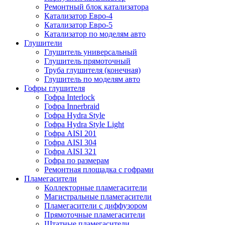
Ремонтный блок катализатора
Катализатор Евро-4
Катализатор Евро-5
Катализатор по моделям авто
Глушители
Глушитель универсальный
Глушитель прямоточный
Труба глушителя (конечная)
Глушитель по моделям авто
Гофры глушителя
Гофра Interlock
Гофра Innerbraid
Гофра Hydra Style
Гофра Hydra Style Light
Гофра AISI 201
Гофра AISI 304
Гофра AISI 321
Гофра по размерам
Ремонтная площадка с гофрами
Пламегасители
Коллекторные пламегасители
Магистральные пламегасители
Пламегасители с диффузором
Прямоточные пламегасители
Штатные пламегасители