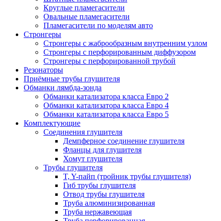
Круглые пламегасители
Овальные пламегасители
Пламегасители по моделям авто
Стронгеры
Стронгеры с жаброобразным внутренним узлом
Стронгеры с перфорированным диффузором
Стронгеры с перфорированной трубой
Резонаторы
Приёмные трубы глушителя
Обманки лямбда-зонда
Обманки катализатора класса Евро 2
Обманки катализатора класса Евро 4
Обманки катализатора класса Евро 5
Комплектующие
Соединения глушителя
Демпферное соединение глушителя
Фланцы для глушителя
Хомут глушителя
Трубы глушителя
T, Y-пайп (тройник трубы глушителя)
Гиб трубы глушителя
Отвод трубы глушителя
Труба алюминизированная
Труба нержавеющая
Труба перфорированная