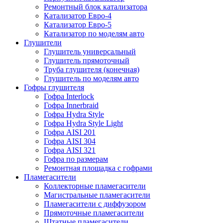
Ремонтный блок катализатора
Катализатор Евро-4
Катализатор Евро-5
Катализатор по моделям авто
Глушители
Глушитель универсальный
Глушитель прямоточный
Труба глушителя (конечная)
Глушитель по моделям авто
Гофры глушителя
Гофра Interlock
Гофра Innerbraid
Гофра Hydra Style
Гофра Hydra Style Light
Гофра AISI 201
Гофра AISI 304
Гофра AISI 321
Гофра по размерам
Ремонтная площадка с гофрами
Пламегасители
Коллекторные пламегасители
Магистральные пламегасители
Пламегасители с диффузором
Прямоточные пламегасители
Штатные пламегасители