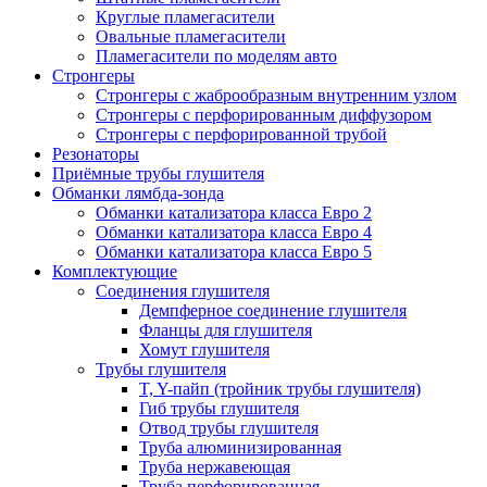
Круглые пламегасители
Овальные пламегасители
Пламегасители по моделям авто
Стронгеры
Стронгеры с жаброобразным внутренним узлом
Стронгеры с перфорированным диффузором
Стронгеры с перфорированной трубой
Резонаторы
Приёмные трубы глушителя
Обманки лямбда-зонда
Обманки катализатора класса Евро 2
Обманки катализатора класса Евро 4
Обманки катализатора класса Евро 5
Комплектующие
Соединения глушителя
Демпферное соединение глушителя
Фланцы для глушителя
Хомут глушителя
Трубы глушителя
T, Y-пайп (тройник трубы глушителя)
Гиб трубы глушителя
Отвод трубы глушителя
Труба алюминизированная
Труба нержавеющая
Труба перфорированная