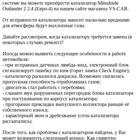
системе вы можете приобрести катализатор Mitsubishi
Outlander 2 2.4 (Евро-4) на нашем сайте магазина VS-CAR.
От исправности катализатора зависит насколько вредными
для атмосферы будут выхлопные газы.
Давайте рассмотрим, когда катализатору требуется замена (в
некоторых случаях ремонт)?
Иногда можно выявить следующие особенности в работе
автомобиля:
- при исправных датчиках лямбда-зонд, электронный блок
сигнализирует ошибку по ним (горит лампа Check Engine);
- катализатор раскалился докрасна. Возможно снизилась
пропускная способность отработавших газов;
- двигатель стал работать с перебоями;
- слышен звук разрушенных перегородок блока катализатора
при постукивании по корпусу катализатора;
- прогорание прокладки выпускного коллектора раньше её
собственного износа;
- характерный звон и дребезжание (соты катализатора
рассыпались).
После того, как проблема с катализатором найдена, у Вас
может возникнуть следующий вопрос. Как грамотно