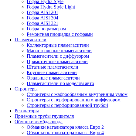
Гофра Hydra Style
Гофра Hydra Style Light
Гофра AISI 201
Гофра AISI 304
Гофра AISI 321
Гофра по размерам
Ремонтная площадка с гофрами
Пламегасители
Коллекторные пламегасители
Магистральные пламегасители
Пламегасители с диффузором
Прямоточные пламегасители
Штатные пламегасители
Круглые пламегасители
Овальные пламегасители
Пламегасители по моделям авто
Стронгеры
Стронгеры с жаброобразным внутренним узлом
Стронгеры с перфорированным диффузором
Стронгеры с перфорированной трубой
Резонаторы
Приёмные трубы глушителя
Обманки лямбда-зонда
Обманки катализатора класса Евро 2
Обманки катализатора класса Евро 4