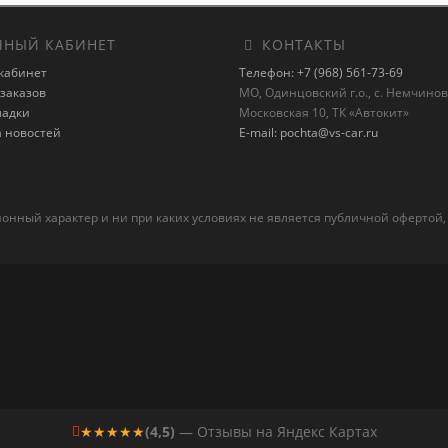
НЫЙ КАБИНЕТ
КОНТАКТЫ
кабинет
Телефон: +7 (968) 561-73-69
заказов
МО, Одинцовский г.о., с. Немчиновк
ладки
Московская 10, ТК «Автокит»
а новостей
E-mail: pochta@vs-car.ru
ный характер и ни при каких условиях не является публичной офертой,
★★★★★
(4,5)
— Отзывы на Яндекс Картах