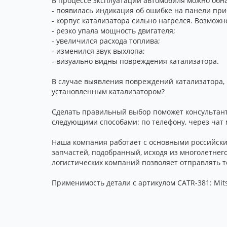
В процессе эксплуатации автомобиля можно обна
- появилась индикация об ошибке на панели при
- корпус катализатора сильно нагрелся. Возможн
- резко упала мощность двигателя;
- увеличился расхода топлива;
- изменился звук выхлопа;
- визуально видны повреждения катализатора.
В случае выявления повреждений катализатора, 
установленным катализатором?
Сделать правильный выбор поможет консультант
следующими способами: по телефону, через чат 
Наша компания работает с основными российски
запчастей, подобранный, исходя из многолетнег
логистических компаний позволяет отправлять то
Применимость детали с артикулом CATR-381: Mitsu