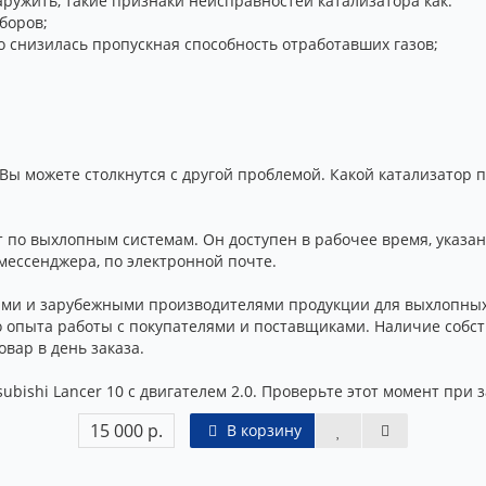
ружить, такие признаки неисправностей катализатора как:
боров;
о снизилась пропускная способность отработавших газов;
Вы можете столкнутся с другой проблемой. Какой катализатор п
 по выхлопным системам. Он доступен в рабочее время, указа
мессенджера, по электронной почте.
ми и зарубежными производителями продукции для выхлопных
о опыта работы с покупателями и поставщиками. Наличие собс
вар в день заказа.
bishi Lancer 10 с двигателем 2.0. Проверьте этот момент при з
15 000 р.
В корзину