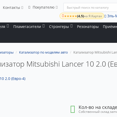
Покупателю
Контакты
Эль-
(4,5)
★★★★★
на Я.Картах
еля
Пламегасители
Стронгеры
Резонаторы
Приёмн
лизаторы
Катализатор по моделям авто
Катализатор Mitsubishi Lanc
изатор Mitsubishi Lancer 10 2.0 (Е
Кол-во на складе
Собственный склад зап