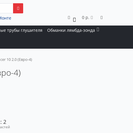
0 р.
Монте
0
ые трубы глушителя
Обманки лямбда-зонда
er 10 2.0 (Евро-4)
вро-4)
: 2
частей