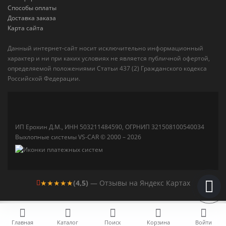
Способы оплаты
Доставка заказа
Карта сайта
Данный интернет-сайт носит исключительно информационный
характер и ни при каких условиях не является публичной офертой,
определяемой положениями Статьи 437 (2) Гражданского кодекса
Российской Федерации.
ИП Ерохин Д.М., ИНН 503211484590, ОГРНИП 321508100540034
Выхлопные системы VS-CAR © 2000 – 2026
★★★★★
(4,5)
— Отзывы на Яндекс Картах
Главная
Каталог
Поиск
Корзина
Войти