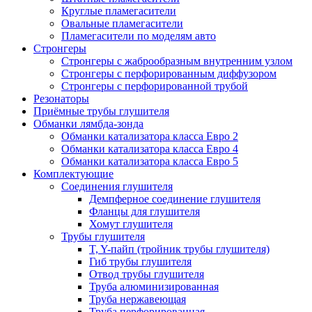
Круглые пламегасители
Овальные пламегасители
Пламегасители по моделям авто
Стронгеры
Стронгеры с жаброобразным внутренним узлом
Стронгеры с перфорированным диффузором
Стронгеры с перфорированной трубой
Резонаторы
Приёмные трубы глушителя
Обманки лямбда-зонда
Обманки катализатора класса Евро 2
Обманки катализатора класса Евро 4
Обманки катализатора класса Евро 5
Комплектующие
Соединения глушителя
Демпферное соединение глушителя
Фланцы для глушителя
Хомут глушителя
Трубы глушителя
T, Y-пайп (тройник трубы глушителя)
Гиб трубы глушителя
Отвод трубы глушителя
Труба алюминизированная
Труба нержавеющая
Труба перфорированная