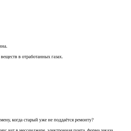
ина.
веществ в отработанных газах.
мену, когда старый уже не поддаётся ремонту?
и: чат в мессенджере, электронная почта, форма заказа