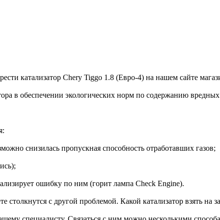
сти катализатор Chery Tiggo 1.8 (Евро-4) на нашем сайте магаз
тора в обеспечении экологических норм по содержанию вредных 
я:
зможно снизилась пропускная способность отработавших газов;
ись);
ализирует ошибку по ним (горит лампа Check Engine).
е столкнутся с другой проблемой. Какой катализатор взять на за
ашему специалисту. Связаться с ним можно несколькими способам