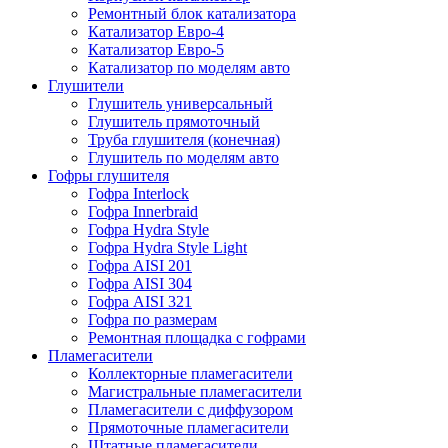
Ремонтный блок катализатора
Катализатор Евро-4
Катализатор Евро-5
Катализатор по моделям авто
Глушители
Глушитель универсальный
Глушитель прямоточный
Труба глушителя (конечная)
Глушитель по моделям авто
Гофры глушителя
Гофра Interlock
Гофра Innerbraid
Гофра Hydra Style
Гофра Hydra Style Light
Гофра AISI 201
Гофра AISI 304
Гофра AISI 321
Гофра по размерам
Ремонтная площадка с гофрами
Пламегасители
Коллекторные пламегасители
Магистральные пламегасители
Пламегасители с диффузором
Прямоточные пламегасители
Штатные пламегасители