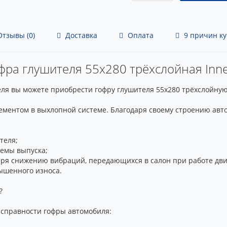
тзывы (0)
Доставка
Оплата
9 причин ку
фра глушителя 55x280 трёхслойная Inner
я вы можете приобрести гофру глушителя 55x280 трёхслойную In
лементом в выхлопной системе. Благодаря своему строению ав
теля;
темы выпуска;
ря снижению вибраций, передающихся в салон при работе дви
ышенного износа.
?
справности гофры автомобиля: