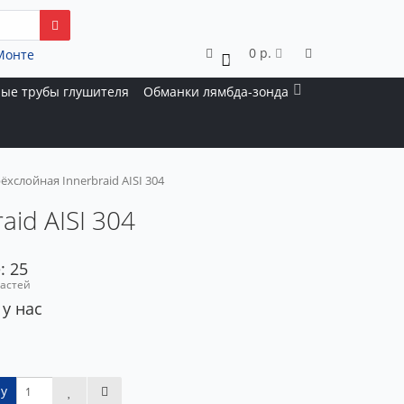
0 р.
Монте
0
ые трубы глушителя
Обманки лямбда-зонда
хслойная Innerbraid AISI 304
id AISI 304
: 25
частей
 у нас
у