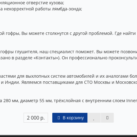
иляционное отверстие кузова;
а некорректной работы лямбда-зонда;
й гофры, Вы можете столкнутся с другой проблемой. Где найт
 гофры глушителя, наш специалист поможет. Вы можете позвони
азано в разделе «Контакты»). Он профессионально проконсульт
стями для выхлопных систем автомобилей и их аналогами боле
ы и Индии. Являемся поставщиками для СТО Москвы и Московской
 280 мм, диаметр 55 мм, трёхслойная с внутренним слоем Inner
2 000 р.
В корзину