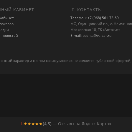
НЫЙ КАБИНЕТ
КОНТАКТЫ
кабинет
Телефон: +7 (968) 561-73-69
заказов
МО, Одинцовский г.о., с. Немчиновк
ладки
Московская 10, ТК «Автокит»
а новостей
E-mail: pochta@vs-car.ru
ный характер и ни при каких условиях не является публичной офертой,
★★★★★
(4,5)
— Отзывы на Яндекс Картах