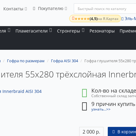
Покупателю
Контакты
Эль-
(4,5)
★★★★★
на Я.Картах
еля
Пламегасители
Стронгеры
Резонаторы
Приёмн
я
Гофра по размерам
Гофра AISI 304
Гофра глушителя 55x280 трё
ителя 55x280 трёхслойная Innerbra
Кол-во на складе
Собственный склад зап
9 причин купить
узнать...>>
2 000 р.
В корзин