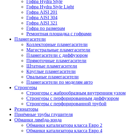
Гофра Hydra Style
Гофра Hydra Style Light
Гофра AISI 201
Гофра AISI 304
Гофра AISI 321
Гофра по размерам
Ремонтная площадка с гофрами
Пламегасители
Коллекторные пламегасители
Магистральные пламегасители
Пламегасители с диффузором
Прямоточные пламегасители
Штатные пламегасители
Круглые пламегасители
Овальные пламегасители
Пламегасители по моделям авто
Стронгеры
Стронгеры с жаброобразным внутренним узлом
Стронгеры с перфорированным диффузором
Стронгеры с перфорированной трубой
Резонаторы
Приёмные трубы глушителя
Обманки лямбда-зонда
Обманки катализатора класса Евро 2
Обманки катализатора класса Евро 4