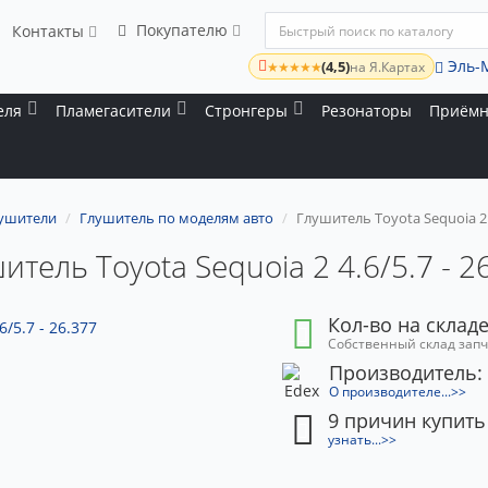
Покупателю
Контакты
Эль-
(4,5)
★★★★★
на Я.Картах
еля
Пламегасители
Стронгеры
Резонаторы
Приёмн
ушители
Глушитель по моделям авто
Глушитель Toyota Sequoia 2 4
итель Toyota Sequoia 2 4.6/5.7 - 2
Кол-во на складе
Собственный склад зап
Производитель:
О производителе...>>
9 причин купить
узнать...>>