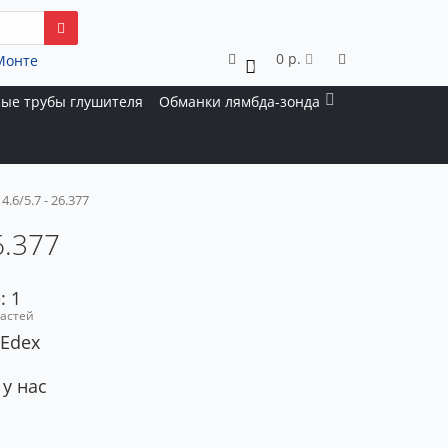
0 р.
Монте
0
ые трубы глушителя
Обманки лямбда-зонда
.6/5.7 - 26.377
6.377
: 1
частей
 Edex
 у нас