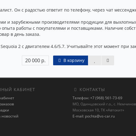
ист. Он с радостью ответит по телефону, через чат мессендже
ми и зарубежными производителями продукции для выхлопных 
о опыта работы с покупателями и поставщиками. Наличие собст
вар в день заказа.
Sequoia 2 с двигателем 4.6/5.7. Учитывайте этот момент при за
20 000 р.
В корзину
НЫЙ КАБИНЕТ
КОНТАКТЫ
кабинет
Телефон: +7 (968) 561-73-69
заказов
МО, Одинцовский г.о., с. Немчиновк
ладки
Московская 10, ТК «Автокит»
а новостей
E-mail: pochta@vs-car.ru