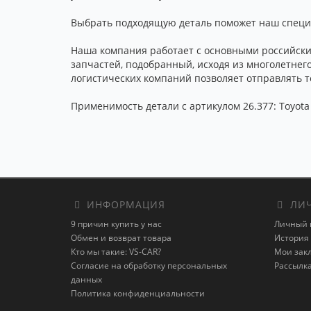
Выбрать подходящую деталь поможет наш специал
Наша компания работает с основными российски
запчастей, подобранный, исходя из многолетнег
логистических компаний позволяет отправлять то
Применимость детали с артикулом 26.377: Toyota 
ИНФОРМАЦИЯ
ЛИЧ
9 причин купить у нас
Личный 
Обмен и возврат товара
История 
Кто мы такие: VS-CAR?
Мои зак
Согласие на обработку персональных
Рассылк
данных
Политика конфиденциальности