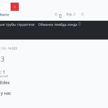
0 р.
Монте
0
ые трубы глушителя
Обманки лямбда-зонда
1.6 - 14.323
23
: 1
частей
 Edex
 у нас