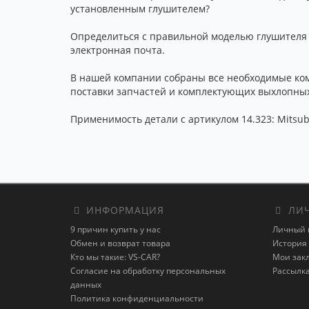
установленным глушителем?
Определиться с правильной моделью глушителя п
электронная почта.
В нашей компании собраны все необходимые ко
поставки запчастей и комплектующих выхлопных
Применимость детали с артикулом 14.323: Mitsubi
ИНФОРМАЦИЯ
ЛИЧ
9 причин купить у нас
Личный 
Обмен и возврат товара
История 
Кто мы такие: VS-CAR?
Мои зак
Согласие на обработку персональных
Рассылк
данных
Политика конфиденциальности