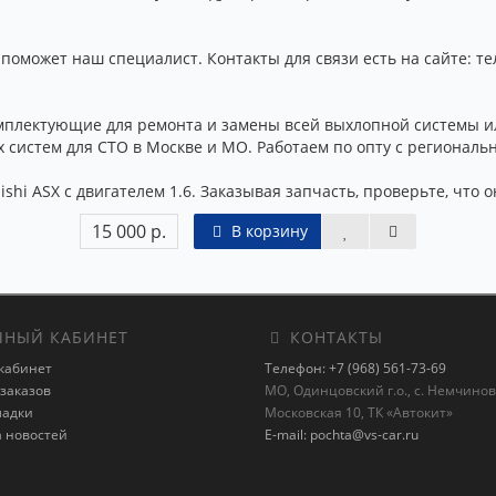
оможет наш специалист. Контакты для связи есть на сайте: тел
мплектующие для ремонта и замены всей выхлопной системы и
 систем для СТО в Москве и МО. Работаем по опту с региональ
shi ASX с двигателем 1.6. Заказывая запчасть, проверьте, что 
15 000 р.
В корзину
НЫЙ КАБИНЕТ
КОНТАКТЫ
кабинет
Телефон: +7 (968) 561-73-69
заказов
МО, Одинцовский г.о., с. Немчиновк
ладки
Московская 10, ТК «Автокит»
а новостей
E-mail: pochta@vs-car.ru