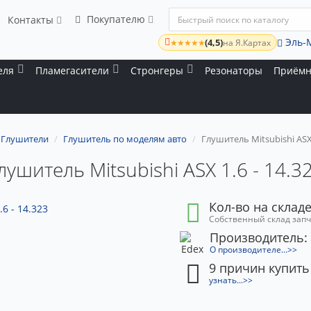
Покупателю
Контакты
Эль-
(4,5)
★★★★★
на Я.Картах
еля
Пламегасители
Стронгеры
Резонаторы
Приёмн
Глушители
Глушитель по моделям авто
Глушитель Mitsubishi ASX 
лушитель Mitsubishi ASX 1.6 - 14.3
Кол-во на складе
Собственный склад зап
Производитель:
О производителе...>>
9 причин купить
узнать...>>