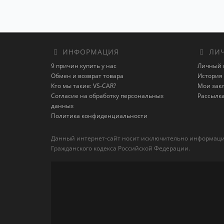
ИНФОРМАЦИЯ
ЛИЧ
9 причин купить у нас
Личный 
Обмен и возврат товара
История 
Кто мы такие: VS-CAR?
Мои зак
Согласие на обработку персональных
Рассылк
данных
Политика конфиденциальности
Данный интернет-сайт носит исключительно информацион
Гражданского кодекса Российской Федерации.