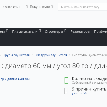
Покупателю
Контакты
еля
Пламегасители
Стронгеры
Резонаторы
Приёмн
Трубы глушителя
Гиб трубы глушителя
Гиб трубы: диаметр 60 м
: диаметр 60 мм / угол 80 гр / дл
Кол-во на складе
Собственный склад зап
9 причин купить
узнать...>>