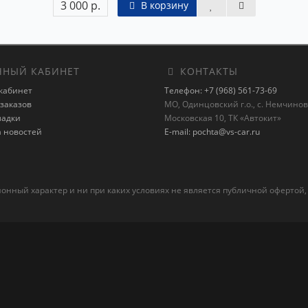
3 000 р.
В корзину
НЫЙ КАБИНЕТ
КОНТАКТЫ
кабинет
Телефон: +7 (968) 561-73-69
заказов
МО, Одинцовский г.о., с. Немчиновк
ладки
Московская 10, ТК «Автокит»
а новостей
E-mail: pochta@vs-car.ru
ный характер и ни при каких условиях не является публичной офертой,