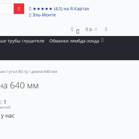
★★★★★
(4,5)
на Я.Картах
Эль-Монте
0 р.
0
ые трубы глушителя
Обманки лямбда-зонда
м / угол 80 гр / длина 640 мм
ина 640 мм
: 1
частей
 у нас