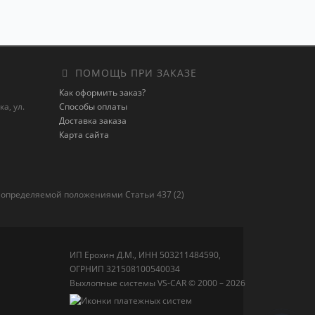
ПОМОЩЬ ПРИ ЗАКАЗЕ
Как оформить заказ?
а, ул.
Способы оплаты
Доставка заказа
Карта сайта
 определяемой положениями Статьи 437 (2)
ИП Ерохин Д.М., ИНН 503211484590,
ОГРНИП 321508100540034
Выхлопные системы VS-CAR © 2000 – 2026