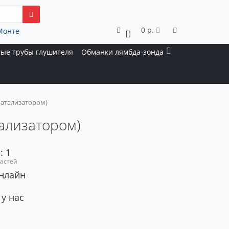
0 р.
Монте
0
ые трубы глушителя
Обманки лямбда-зонда
 катализатором)
тализатором)
: 1
частей
онлайн
 у нас