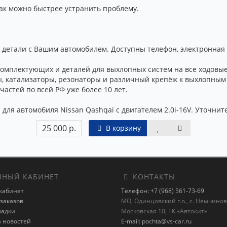
к можно быстрее устранить проблему.
детали с Вашим автомобилем. Доступны телефон, электронная 
омплектующих и деталей для выхлопных систем на все ходовые
ы, катализаторы, резонаторы и различный крепёж к выхлопным
астей по всей РФ уже более 10 лет.
для автомобиля Nissan Qashqai с двигателем 2.0i-16V. Уточните
25 000 р.
В корзину
НЫЙ КАБИНЕТ
КОНТАКТЫ
кабинет
Телефон: +7 (968) 561-73-69
заказов
МО, Одинцовский г.о., с. Немчиновк
ладки
Московская 10, ТК «Автокит»
а новостей
E-mail: pochta@vs-car.ru