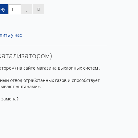
ину
пить у нас
 катализатором)
атором) на сайте магазина выхлопных систем .
ый отвод отработанных газов и способствует
азывают «штанами».
 замена?