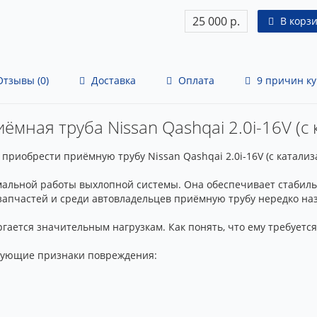
25 000 р.
В корз
тзывы (0)
Доставка
Оплата
9 причин ку
ёмная труба Nissan Qashqai 2.0i-16V (с
риобрести приёмную трубу Nissan Qashqai 2.0i-16V (с катализ
альной работы выхлопной системы. Она обеспечивает стабильн
озапчастей и среди автовладельцев приёмную трубу нередко н
гается значительным нагрузкам. Как понять, что ему требуется
дующие признаки повреждения: