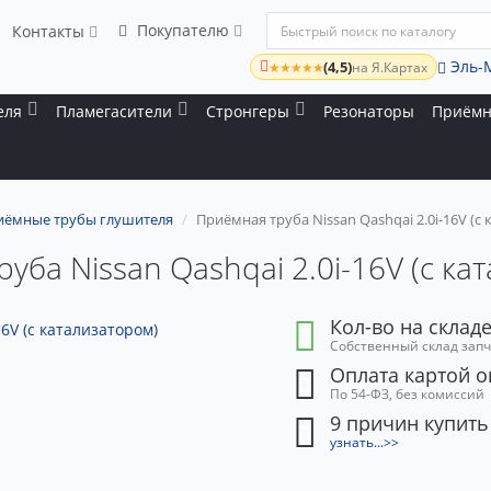
Покупателю
Контакты
Эль-
(4,5)
★★★★★
на Я.Картах
еля
Пламегасители
Стронгеры
Резонаторы
Приёмн
иёмные трубы глушителя
Приёмная труба Nissan Qashqai 2.0i-16V (с
уба Nissan Qashqai 2.0i-16V (с ка
Кол-во на складе
Собственный склад зап
Оплата картой 
По 54-ФЗ, без комиссий
9 причин купить
узнать...>>