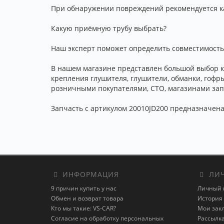
При обнаружении повреждений рекомендуется ка
Какую приёмную трубу выбрать?
Наш эксперт поможет определить совместимость 
В нашем магазине представлен большой выбор к
крепления глушителя, глушители, обманки, гофр
розничными покупателями, СТО, магазинами запч
Запчасть с артикулом 20010JD200 предназначена 
ИНФОРМАЦИЯ
ЛИЧ
9 причин купить у нас
Личный 
Обмен и возврат товара
История 
Кто мы такие: VS-CAR?
Мои зак
Согласие на обработку персональных
Рассылк