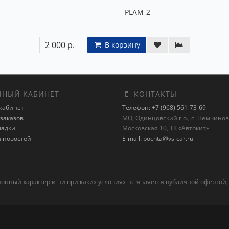
PLAM-2
2 000 р.
В корзину
НЫЙ КАБИНЕТ
КОНТАКТЫ
кабинет
Телефон: +7 (968) 561-73-69
заказов
МО, Одинцовский г.о., с. Немчиновк
ладки
Московская 10, ТК «Автокит»
а новостей
E-mail: pochta@vs-car.ru
ный характер и ни при каких условиях не является публичной офертой,