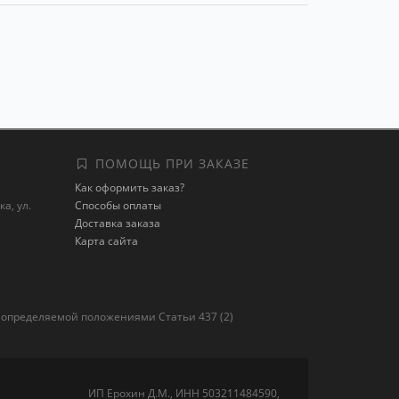
ПОМОЩЬ ПРИ ЗАКАЗЕ
Как оформить заказ?
а, ул.
Способы оплаты
Доставка заказа
Карта сайта
 определяемой положениями Статьи 437 (2)
ИП Ерохин Д.М., ИНН 503211484590,