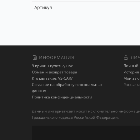
Артикул
ИНФОРМАЦИЯ
ЛИЧ
9 причин купить у нас
Личный 
Обмен и возврат товара
История 
Кто мы такие: VS-CAR?
Мои зак
Согласие на обработку персональных
Рассылк
данных
Политика конфиденциальности
Данный интернет-сайт носит исключительно информацион
Гражданского кодекса Российской Федерации.