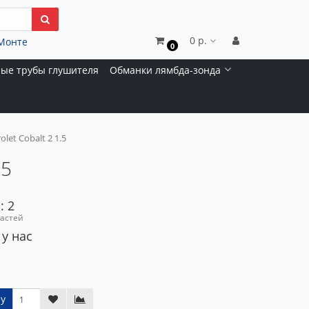
0 р.
Монте
0
ые трубы глушителя
Обманки лямбда-зонда
let Cobalt 2 1.5
.5
: 2
частей
 у нас
у