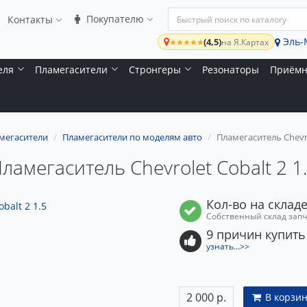
Покупателю
Контакты
Эль-
(4,5)
★★★★★
на Я.Картах
еля
Пламегасители
Стронгеры
Резонаторы
Приёмн
мегасители
Пламегасители по моделям авто
Пламегаситель Chevro
ламегаситель Chevrolet Cobalt 2 1
Кол-во на складе
Собственный склад зап
9 причин купить
узнать...>>
2 000 р.
В корзин