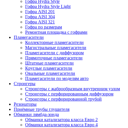
Гофра Hydra Style
Гофра Hydra Style Light
Гофра AISI 201
Гофра AISI 304
Гофра AISI 321
Гофра по размерам
Ремонтная площадка с гофрами
Пламегасители
Коллекторные пламегасители
Магистральные пламегасители
Пламегасители с диффузором
Прямоточные пламегасители
Штатные пламегасители
Круглые пламегасители
Овальные пламегасители
Пламегасители по моделям авто
Стронгеры
Стронгеры с жаброобразным внутренним узлом
Стронгеры с перфорированным диффузором
Стронгеры с перфорированной трубой
Резонаторы
Приёмные трубы глушителя
Обманки лямбда-зонда
Обманки катализатора класса Евро 2
Обманки катализатора класса Евро 4