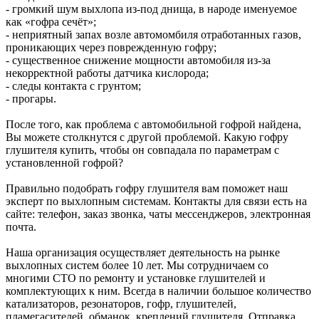
- громкий шум выхлопа из-под днища, в народе именуемое
как «гофра сечёт»;
- неприятный запах возле автомомбиля отработанных газов,
проникающих через поврежденную гофру;
- существенное снижение мощности автомобиля из-за
некорректной работы датчика кислорода;
- следы контакта с грунтом;
- прогары.
После того, как проблема с автомобильной гофрой найдена,
Вы можете столкнутся с другой проблемой. Какую гофру
глушителя купить, чтобы он совпадала по параметрам с
установленной гофрой?
Правильно подобрать гофру глушителя вам поможет наш
эксперт по выхлопным системам. Контакты для связи есть на
сайте: телефон, заказ звонка, чаты мессенджеров, электронная
почта.
Наша организация осуществляет деятельность на рынке
выхлопных систем более 10 лет. Мы сотрудничаем со
многими СТО по ремонту и установке глушителей и
комплектующих к ним. Всегда в наличии большое количество
катализаторов, резонаторов, гофр, глушителей,
пламегасителей, обманок, креплений глушителя. Отправка