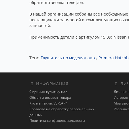
обратного звонка, телефон.
В нашей организации собраны все необходимые
поставщиками запчастей и комплектующих выхло
запчастей.
Применимость детали с артикулом 15.39: Nissan 
Теги:
Глушитель по моделям авто
,
Primera Hatchb
ИНФОРМАЦИЯ
ЛИЧ
9 причин купить у нас
Личный 
Обмен и возврат товара
История 
Кто мы такие: VS-CAR?
Мои зак
Согласие на обработку персональных
Рассылк
данных
Политика конфиденциальности