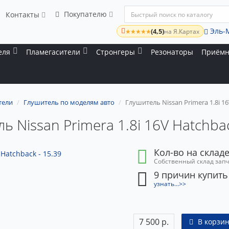
Покупателю
Контакты
Эль-
(4,5)
★★★★★
на Я.Картах
еля
Пламегасители
Стронгеры
Резонаторы
Приёмн
тели
Глушитель по моделям авто
Глушитель Nissan Primera 1.8i 16
ь Nissan Primera 1.8i 16V Hatchbac
Кол-во на складе
Собственный склад зап
9 причин купить
узнать...>>
7 500 р.
В корзин