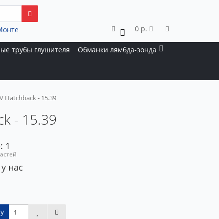
0 р.
Монте
0
ые трубы глушителя
Обманки лямбда-зонда
V Hatchback - 15.39
k - 15.39
: 1
частей
 у нас
у