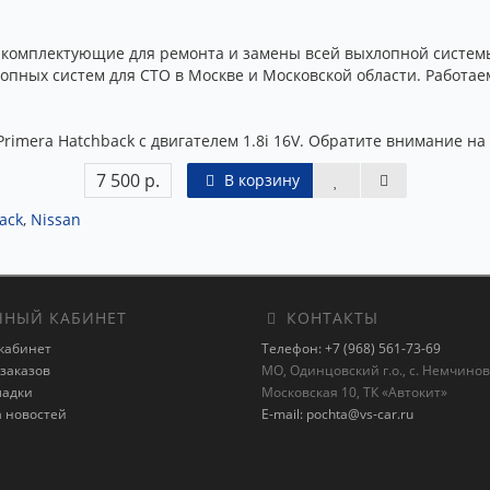
 комплектующие для ремонта и замены всей выхлопной систем
пных систем для СТО в Москве и Московской области. Работае
Primera Hatchback с двигателем 1.8i 16V. Обратите внимание н
7 500 р.
В корзину
ack
,
Nissan
НЫЙ КАБИНЕТ
КОНТАКТЫ
кабинет
Телефон: +7 (968) 561-73-69
заказов
МО, Одинцовский г.о., с. Немчиновк
ладки
Московская 10, ТК «Автокит»
а новостей
E-mail: pochta@vs-car.ru